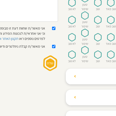
טעון
טוב מאד
טוב
שיפור
לא טוב
טעון
טוב מאד
טוב
שיפור
לא טוב
אני מאשר/ת שחוות דעת זו מבוססת
וכי אני אחראי/ת לנכונות המידע
לפרטים נוספים ראו
תקנון האתר ו
טעון
טוב מאד
טוב
שיפור
לא טוב
אני מאשר/ת קבלת ניוזלטרים ודיו
טעון
טוב מאד
טוב
שיפור
לא טוב
ת הגולשים לשתף רשמים
ם האישי ביחס לגני
והוגנת, ללא התלהמות,
קיצונית.
 הילדים! נעים להכיר,
 דברים העלולים לפגוע
מקום אחד את כל מה