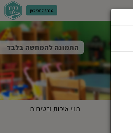
גננת? לחצי כאן
ר
תווי איכות ובטיחות