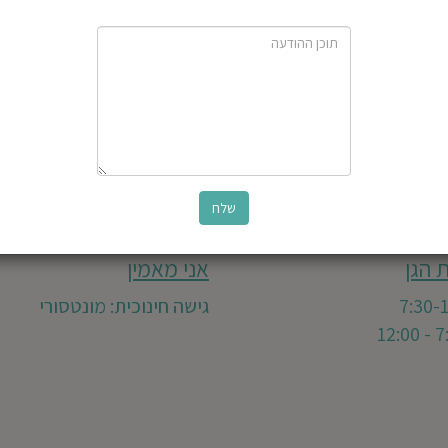
 הגן
אני מאמין
גישה חינוכית: מונטסורי