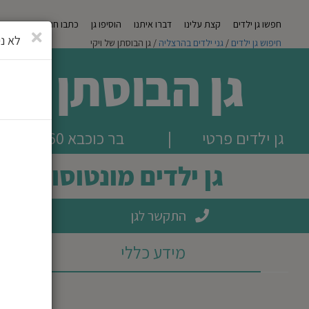
חפשו גן ילדים
קצת עלינו
דברו איתנו
הוסיפו גן
כתבו חוות דעת
מגזי
סגירה
לא ני
חיפוש גן ילדים
/
גני ילדים בהרצליה
/ גן הבוסתן של ויקי
גן הבוסתן של 
גן ילדים פרטי
|
בר כוכבא 60, הרצליה
גן ילדים מונטוסורי ב
התקשר לגן
מידע כללי