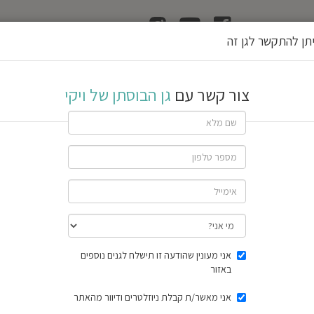
ן
הוצאת רשיון גן
תן להתקשר לגן זה
ויקי
צור קשר עם
גן הבוסתן של ויקי
If
you
are
a
הרצליה
human,
ignore
this
field
שתף גן
7 חוות דעת
תוצאות הסק
אני מעונין שהודעה זו תישלח לגנים נוספים
באזור
אני מאשר/ת קבלת ניוזלטרים ודיוור מהאתר