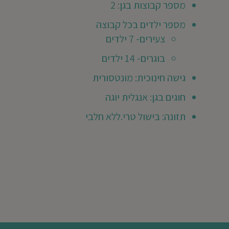
מספר קבוצות בגן: 2
ידלסברג
בא
מספר ילדים בכל קבוצה
ר
ילד/ה
צעירים- 7 ילדים
גן
בוגרים- 14 ילדים
שנת
גישה חינוכית: מונטסורית
2023
202
חוגים בגן: אנגלית יוגה
תזונה: בישול טרי.ללא חלבי
עולה,
ושקע,
ות
כותי,
כנים
עשירים,
מליץ
ום!