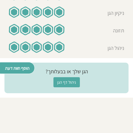
יום טיולים בחיק הטבע באיזור הגן
מפגשים מפתחים ומעניינים צוות
ניקיון הגן
מקצועי חם ואוהב בניצוחה של ליאורה
נעמן בקיצור הגן המושלם לגדול
בו!!!!!!!
תזונה
Liron Tal
ניהול הגן
18-08-2019
אמא לילד/ה בגן בשנת 2017-
2019
הוסף חוות דעת
הגן שלך או בבעלותך?
צוות מדהים! גן באווירה קיבוצית,
קבוצה רב גילית (בעיניי יתרון
ניהול דף הגן
משמעותי), אוכל טרי ומזין ואווירה
משפחתית. מומלץ בחום!
מורן מימון
18-08-2019
אמא לילד/ה בגן בשנת 2018-
2019