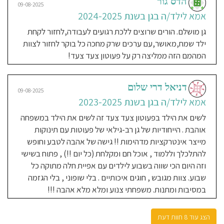
הדס גור
09-08-2025
אמא לילד/ה בגן בשנת 2017-
אמא לילד/ה בגן בשנת 2024-2025
2020
גן מושלם. הורים שרוצים ללכת רגועים לעבודה,לחזור לקחת
גן שהוא חממה!!! בית שני לכל ילד ולכל
ילד שמח,מאושר,עם ערכים שרק מחכה כל בוקר לחזור לצוות
הורה! צוברים חוויות, נהנים, לומדים
המהמם הזה ממליצה רק על פעוטון צעד צעד!
והכל בדרך ייחודית, יצירתית ומפתיעה
של הגננת!
דניאל דרי שלום
09-08-2025
אמא לילד/ה בגן בשנת 2023-2025
06-09-2019
לשים את הילד בפעוטון צעד צעד זה לשים את הילד במשפחה
Shir Kobalkin Lavi
אוהבת . הייחודיות של גן רב-גילאי של פעוטות עם תינוקות
אמא לילד/ה בגן בשנת 2019
מייצר אינטרקציות מדהימות !! גישה של אהבה לטבע וחופש
גן בסגנון קיבוצי, חוויתי, ליאורה הגננת
להתלכלך וללמוד , אוכל חם ומקלחת (כל יום !!) , פתוח בשישי
מכילה, אוהבת, מאשירה מאוד את
וזה היום הכי שווה בשבוע לילדים עם אפיית חלה מתוקה כל
הקטנים. בעיקר נותנת לי שקט ורוגע
שבוע. צוות מגובש , חוגים איכותיים . בלי שופוני , בלי הגזמה
להשאיר בידיה את היקר לי מכל
במסיבות ומתנות. משפחתי צנוע ומלא מלא אהבה !!!
הצג עוד 8 חוות דעת
טלי סלע שלום
18-08-2019