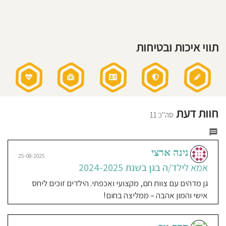
חוסגן
דיניות
תווי איכות ובטיחות
רטיות
קנון
אתר
אביעד היימן
חוות דעת
09-08-2025
סה"כ 11
אבא לילד/ה בגן בשנת 2023-
2025
נינה ארצי
פשוט בתוך הלב שלנו והילד השני שלנו
25-08-2025
בעזרת השם יכנס לגן הזה כאשר הגדולה
אמא לילד/ה בגן בשנת 2024-2025
שלנו בת 3 גודלת לגן עיריה - ליאורה
גן מדהים עם צוות חם, מקצועי ואכפתי. הילדים זוכים ליחס
בעלת הגן ממכרת -
אישי והמון אהבה – ממליצה בחום!
Inbar Naaman
17-08-2020