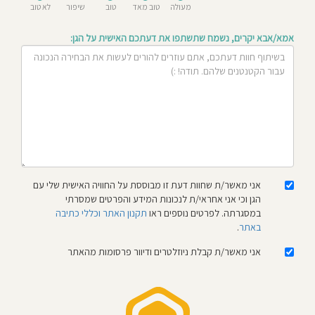
מעולה
טוב מאד
טוב
שיפור
לא טוב
חוסגן
אמא/אבא יקרים, נשמח שתשתפו את דעתכם האישית על הגן:
דיניות
רטיות
קנון
אתר
אני מאשר/ת שחוות דעת זו מבוססת על החוויה האישית שלי עם
הגן וכי אני אחראי/ת לנכונות המידע והפרטים שמסרתי
במסגרתה. לפרטים נוספים ראו
תקנון האתר וכללי כתיבה
באתר
.
אני מאשר/ת קבלת ניוזלטרים ודיוור פרסומות מהאתר