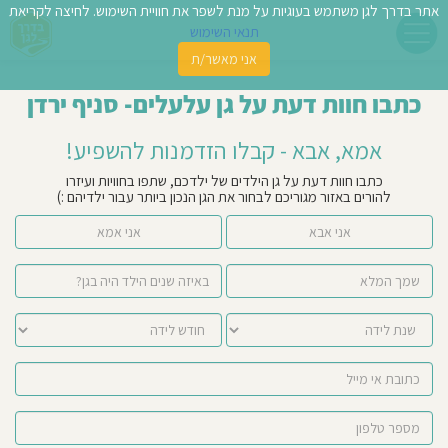
אתר בדרך לגן משתמש בעוגיות על מנת לשפר את חוויית השימוש. לחיצה לקריאת
תנאי השימוש
אני מאשר/ת
פשו
כתבו חוות דעת על גן עלעלים- סניף ירדן
ן
אמא, אבא - קבלו הזדמנות להשפיע!
לדים
כתבו חוות דעת על גן הילדים של ילדכם, שתפו בחוויות ועיזרו
להורים באזור מגוריכם לבחור את הגן הנכון ביותר עבור ילדיהם :)
צת
אני אבא
אני אמא
לינו
תבו
וות
עת
וסיפו