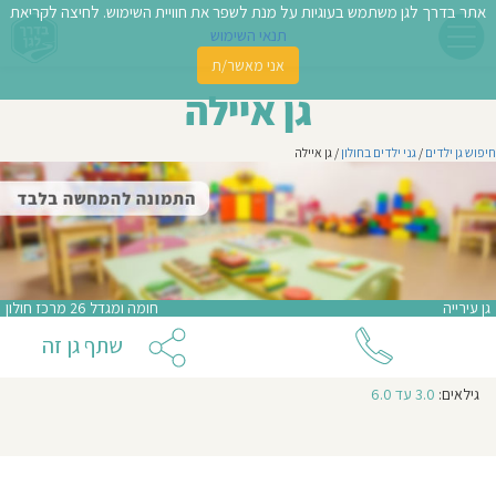
אתר בדרך לגן משתמש בעוגיות על מנת לשפר את חוויית השימוש. לחיצה לקריאת
תנאי השימוש
אני מאשר/ת
פשו
גן איילה
ן
חיפוש גן ילדים
/
גני ילדים בחולון
/ גן איילה
לדים
צת
לינו
גן עירייה
חומה ומגדל 26 מרכז חולון
תבו
שתף גן זה
וות
גילאים:
3.0 עד 6.0
עת
וסיפו