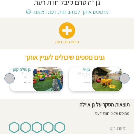
גן זה טרם קיבל חוות דעת
חוסגן
מזמינים אותך לכתוב חוות דעת ראשונה
😃
דיניות
רטיות
הוסף חוות דעת
קנון
גנים נוספים שיכולים לעניין אותך
אתר
גן ויוי
גן עולם קטן
ביאליק 62
תל חי 4
חולון
חולון
>
<
252 מטר
358 מטר
תוצאות הסקר על גן איילה
מבוסס על 0 חוות דעת
צוות הגן