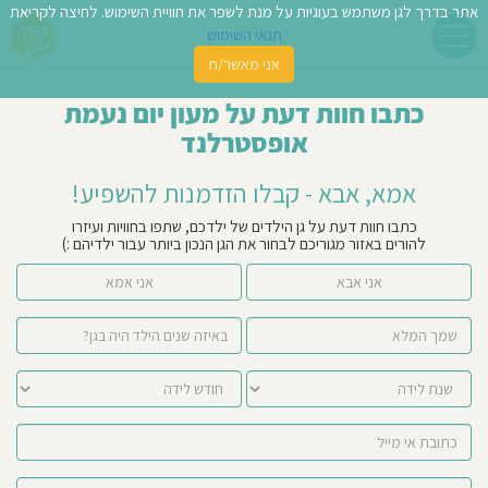
אתר בדרך לגן משתמש בעוגיות על מנת לשפר את חוויית השימוש. לחיצה לקריאת
תנאי השימוש
אני מאשר/ת
פשו
כתבו חוות דעת על מעון יום נעמת
ן
אופסטרלנד
לדים
אמא, אבא - קבלו הזדמנות להשפיע!
צת
כתבו חוות דעת על גן הילדים של ילדכם, שתפו בחוויות ועיזרו
להורים באזור מגוריכם לבחור את הגן הנכון ביותר עבור ילדיהם :)
לינו
אני אבא
אני אמא
תבו
וות
עת
וסיפו