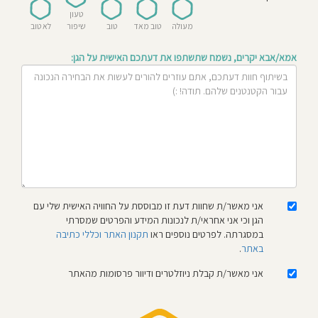
חוסגן
טעון
מעולה
טוב מאד
טוב
שיפור
לא טוב
דיניות
אמא/אבא יקרים, נשמח שתשתפו את דעתכם האישית על הגן:
רטיות
קנון
אתר
אני מאשר/ת שחוות דעת זו מבוססת על החוויה האישית שלי עם
הגן וכי אני אחראי/ת לנכונות המידע והפרטים שמסרתי
במסגרתה. לפרטים נוספים ראו
תקנון האתר וכללי כתיבה
באתר
.
אני מאשר/ת קבלת ניוזלטרים ודיוור פרסומות מהאתר