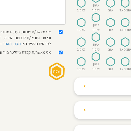
טעון
טוב מאד
טוב
שיפור
לא טוב
טעון
טוב מאד
טוב
שיפור
לא טוב
אני מאשר/ת שחוות דעת זו מבוססת
וכי אני אחראי/ת לנכונות המידע
לפרטים נוספים ראו
תקנון האתר ו
טעון
טוב מאד
טוב
שיפור
לא טוב
אני מאשר/ת קבלת ניוזלטרים ודיו
טעון
טוב מאד
טוב
שיפור
לא טוב
ת הגולשים לשתף רשמים
ם האישי ביחס לגני
והוגנת, ללא התלהמות,
קיצונית.
 הילדים! נעים להכיר,
 דברים העלולים לפגוע
מקום אחד את כל מה