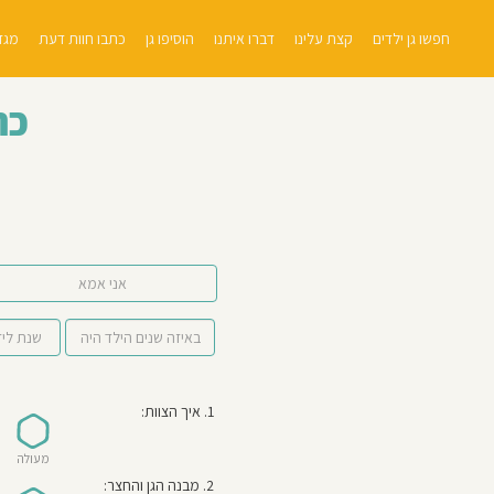
חפשו גן ילדים
קצת עלינו
דברו איתנו
הוסיפו גן
כתבו חוות דעת
מגזי
כת
אני אמא
1. איך הצוות:
מעולה
2. מבנה הגן והחצר: