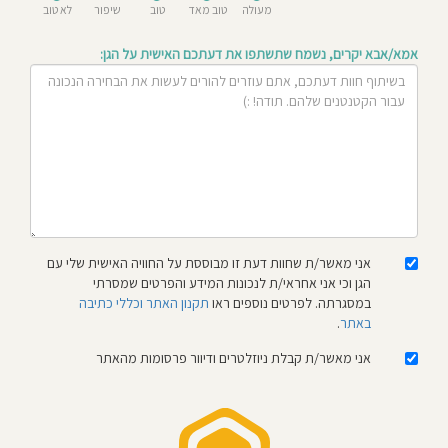
מעולה
טוב מאד
טוב
שיפור
לא טוב
חוסגן
אמא/אבא יקרים, נשמח שתשתפו את דעתכם האישית על הגן:
דיניות
רטיות
קנון
אתר
אני מאשר/ת שחוות דעת זו מבוססת על החוויה האישית שלי עם
הגן וכי אני אחראי/ת לנכונות המידע והפרטים שמסרתי
במסגרתה. לפרטים נוספים ראו
תקנון האתר וכללי כתיבה
באתר
.
אני מאשר/ת קבלת ניוזלטרים ודיוור פרסומות מהאתר