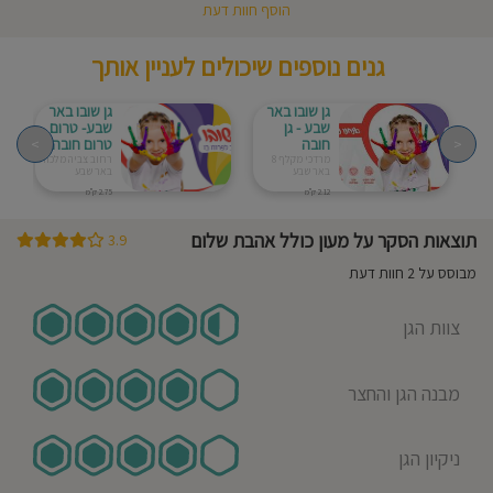
הוסף חוות דעת
גנים נוספים שיכולים לעניין אותך
גן שובו באר
גן שובו באר
שבע - גן
שבע- טרום
<
חובה
טרום חובה
>
מרדכי מקלף 8
רחוב צביה מלכה 28
באר שבע
באר שבע
2.12 ק"מ
2.75 ק"מ
תוצאות הסקר על מעון כולל אהבת שלום
3.9
מבוסס על 2 חוות דעת
צוות הגן
מבנה הגן והחצר
ניקיון הגן