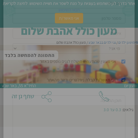
אתר בדרך לגן משתמש בעוגיות על מנת לשפר את חוויית השימוש. לחיצה לקריאת
סגירה
לא ניתן להתקשר לגן זה
תנאי השימוש
אני מאשר/ת
פשו
מעון כולל אהבת שלום
צור קשר עם
מעון כולל אהבת שלום
ן
חיפוש גן ילדים
/
גני ילדים בבאר שבע
/ מעון כולל אהבת שלום
לדים
צת
לינו
מעון יום
החיד"א 55, באר שבע
תבו
שתף גן זה
אני מעונין שהודעה זו תישלח לגנים נוספים באזור
וות
גילאים:
0.3 עד 3.0
עת
אני מאשר/ת קבלת ניוזלטרים ודיוור מהאתר
וסיפו