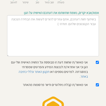
מעולה
טוב מאד
טוב
שיפור
לא טוב
חוסגן
אמא/אבא יקרים, נשמח שתשתפו את דעתכם האישית על הגן:
דיניות
רטיות
קנון
אתר
אני מאשר/ת שחוות דעת זו מבוססת על החוויה האישית שלי עם
הגן וכי אני אחראי/ת לנכונות המידע והפרטים שמסרתי
במסגרתה. לפרטים נוספים ראו
תקנון האתר וכללי כתיבה
באתר
.
אני מאשר/ת קבלת ניוזלטרים ודיוור פרסומות מהאתר