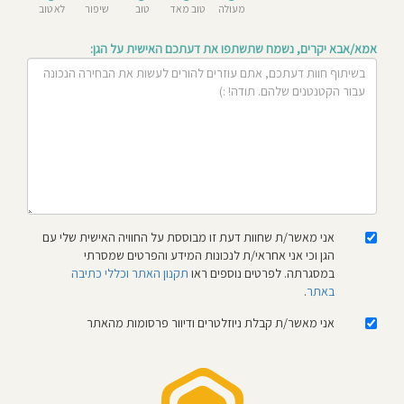
מעולה
טוב מאד
טוב
שיפור
לא טוב
חוסגן
אמא/אבא יקרים, נשמח שתשתפו את דעתכם האישית על הגן:
דיניות
רטיות
קנון
אתר
אני מאשר/ת שחוות דעת זו מבוססת על החוויה האישית שלי עם
הגן וכי אני אחראי/ת לנכונות המידע והפרטים שמסרתי
במסגרתה. לפרטים נוספים ראו
תקנון האתר וכללי כתיבה
באתר
.
אני מאשר/ת קבלת ניוזלטרים ודיוור פרסומות מהאתר