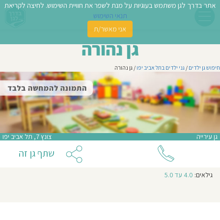
אתר בדרך לגן משתמש בעוגיות על מנת לשפר את חוויית השימוש. לחיצה לקריאת
תנאי השימוש
אני מאשר/ת
פשו
גן נהורה
ן
חיפוש גן ילדים
/
גני ילדים בתל אביב יפו
/ גן נהורה
לדים
צת
לינו
גן עירייה
צונץ 7, תל אביב יפו
תבו
שתף גן זה
וות
גילאים:
4.0 עד 5.0
עת
וסיפו