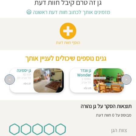
גן זה טרם קיבל חוות דעת
חוסגן
מזמינים אותך לכתוב חוות דעת ראשונה
😃
דיניות
רטיות
הוסף חוות דעת
קנון
גנים נוספים שיכולים לעניין אותך
אתר
גן וונדר
גן יסמינה
Wonder
יפת 82
תל אביב-יפו
>
<
אלפסי 2
תל אביב
1.17 ק"מ
1.15 ק"מ
תוצאות הסקר על גן נהורה
מבוסס על 0 חוות דעת
צוות הגן