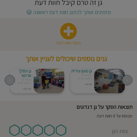
גן זה טרם קיבל חוות דעת
חוסגן
מזמינים אותך לכתוב חוות דעת ראשונה
😃
דיניות
רטיות
הוסף חוות דעת
קנון
גנים נוספים שיכולים לעניין אותך
אתר
גן מעון עירית
גן המלך
ארתור
לובמן 10
ראשון לציון
>
<
הרצל 20
ראשון לציון
610 מטר
1.48 ק"מ
תוצאות הסקר על גן דגדוגים
מבוסס על 0 חוות דעת
צוות הגן