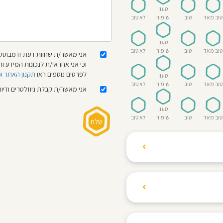
טעון
טוב מאד
טוב
שיפור
לא טוב
טעון
טוב מאד
טוב
שיפור
לא טוב
אני מאשר/ת שחוות דעת זו מבוססת
וכי אני אחראי/ת לנכונות המידע
לפרטים נוספים ראו
תקנון האתר ו
טעון
טוב מאד
טוב
שיפור
לא טוב
אני מאשר/ת קבלת ניוזלטרים ודיו
טעון
טוב מאד
טוב
שיפור
לא טוב
ת הגולשים לשתף רשמים
ם האישי ביחס לגני
והוגנת, ללא התלהמות,
קיצונית.
 הילדים! נעים להכיר,
 דברים העלולים לפגוע
מקום אחד את כל מה