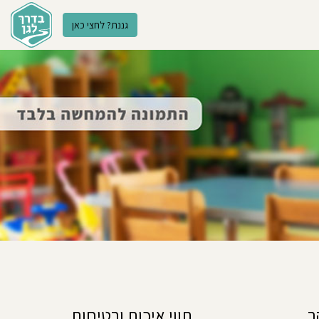
גננת? לחצי כאן
ר
תווי איכות ובטיחות