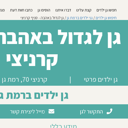
חפשו גן ילדים
קצת עלינו
דברו איתנו
הוסיפו גן
כתבו חוות דעת
מגזי
חיפוש גן ילדים
/
גני ילדים ברמת גן
/ גן לגדול באהבה - סניף קרניצי
גן לגדול באהבה 
קרניצי
גן ילדים פרטי
|
קרניצי 70, רמת גן
גן ילדים ברמת גן
התקשר לגן
מייל ליצירת קשר
מידע כללי