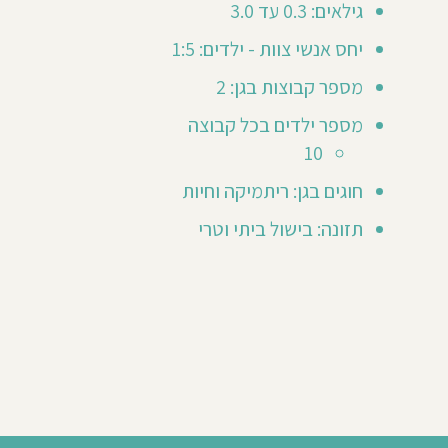
גילאים: 0.3 עד 3.0
20
יחס אנשי צוות - ילדים: 1:5
י
מספר קבוצות בגן: 2
ביגיל
מא
מספר ילדים בכל קבוצה
ר
ילד/ה
10
גן
חוגים בגן: ריתמיקה וחיות
שנת
תזונה: בישול ביתי וטרי
2024
202
״ה
ינו
שים
ת
ינו
בכור
ן
ל