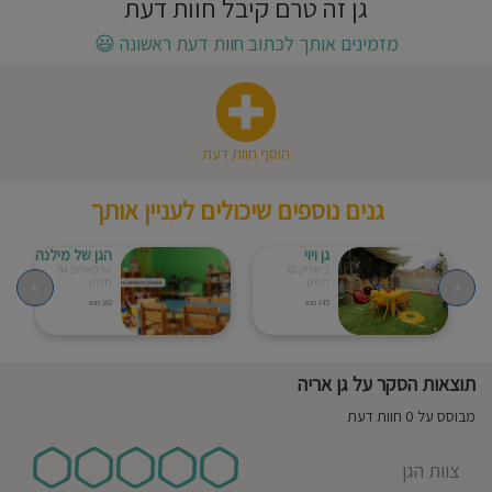
גן זה טרם קיבל חוות דעת
חוסגן
מזמינים אותך לכתוב חוות דעת ראשונה
😃
דיניות
רטיות
הוסף חוות דעת
קנון
גנים נוספים שיכולים לעניין אותך
אתר
גן ויוי
הגן של מילנה
ביאליק 62
ארלוזורוב 84
חולון
חולון
>
<
145 מטר
202 מטר
תוצאות הסקר על גן אריה
מבוסס על 0 חוות דעת
צוות הגן