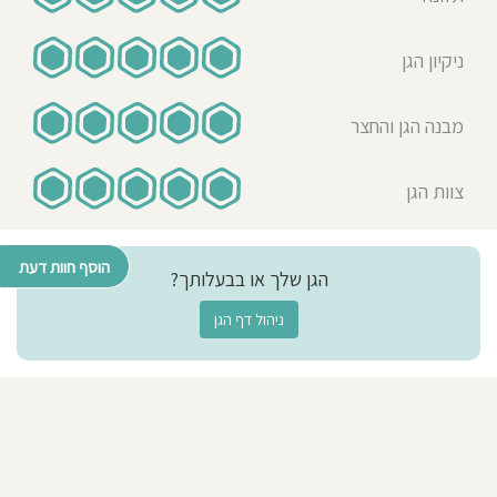
צוות הגן מול ההורים ואין ספק שהגעתי
למקום הטוב שיכלתי לבקש
ניקיון הגן
מבנה הגן והחצר
31-12-2018
Keren L. Mano-
Blinchik
צוות הגן
אמא לילד/ה בגן בשנת 2018-
2019
הוסף חוות דעת
הגן שלך או בבעלותך?
שמחה לשתף אתכם בבחירה הכי
חשובה שכהורים לילדה בכורה נדרשנו
ניהול דף הגן
לעשות. אם אין לך כח לקרוא הכל אז
תקציר: צוות מדהים וחם של
גננות/מטפלות (בקבוצה שלנו אלו
ליאורה וג'וליה האלופות) אשר מנוהל
ע"י סימונה - מקצוענית, אכפתית,
רגישה, סבלנית. צוות שהם פשוט לב
אחד גדול. בהרחבה: כמו כל ילד שמגיע