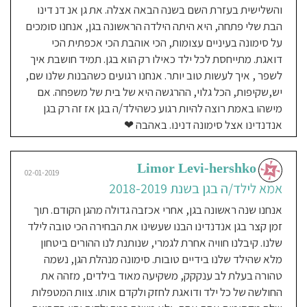
שעלה בתקשורת... סימונה, מנהלת הגן
התוכן
והשלישית בעזרת השם בשנה הבאה אצלה. את גן אנ דנ דינו
הינו
אמצעי
הנפלאה, דוגלת בשקיפות מלאה וזה
הבת שלי פתחה, היא היתה הילדה הראשונה בגן, אנחנו סומכים
לחשיפת
תהליכי
מורגש. כבר מההתחלה לא הגבילה את
הלמידה
על סימונה בעיניים עצומות, הכי אוהבת הכי אכפתית הכי
שאותם
יחווה
השעות בהן אפשר לראות את הגן, גם
דואגת. מתייחסת לכל ילד כאילו רק הוא בגן. תמיד חושבת איך
ע"פ
מודל
בשעות האכלה עמוסות ראינו שהצוות
זה
לשפר , איך לעשות טוב יותר. אנחנו רגועים כשהבנות שלנו שם,
לצרכיו
מיומן, אוהב ומסור. הבת שלי פורחת,
ההתפתחותיים
יש,שקיפות, הכל גלוי, ההרגשה היא של בית של משפחה. אם
ילד-מחנך-הורה,
חינוך
לומדת המון, מקבלת חום ואהבה
מישהו באמת רוצה להיות רגוע כשהילד/ה בגן אז זה רק בגן
והתאמה
התפתחותית
בכמויות, ובימי שבת מבקשת ללכת לגן
ובכך
אנדנדינו אצל סימונה דנינו. באהבה ❤
להיות
אקטיבי.
- שזה אומר הכל. יש השקעה בקטנטנים
ודיבור בגובה העיניים, עדכון שוטף
Limor Levi-hershko
ומקצועיות. מומלץ בחום!!!
02-01-2019
אמא לילד/ה בגן בשנת 2018-2019
אנחנו שנה ראשונה בגן, אחרי אכזבה גדולה מהגן הקודם. תוך
Roni Rahav
31-12-2018
זמן קצר בגן אנדנדינו הבנו שעשינו את הבחירה הכי טובה לילד
אמא לילד/ה בגן בשנת 2018-
שלנו. קיבלנו חוויה אחרת לגמרי, שנותנת לנו ההורים ביטחון
הגענו לגן של סימונה כשהיינו לקראת
מלא שהילד שלנו בידיים טובות. סימונה מנהלת הגן, נשמה
מעבר חד מתל אביב לכפר סבא,
טהורה בעלת לב ענקקק, משקיעה מאוד בילדים, מזהה את
מלאים בסימני שאלה חששות וחוסר
החולשה של כל ילד ודואגת לחזק ולקדם אותו. צוות המטפלות
ודאות בעיקר כי הילדה שלנו לא היתה