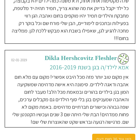
שלה מקסימות אחת אחת, ולא משנה כמה ילדים יהיו בקבוצה,
מהסתגלתניות במיוחד... קיבלנו המלצה
כל ילד יקבל בדיוק את מה שהוא צריך, תמיד תהיה יד מלטפת,
חמה מאם שבנה בגן והגענו לפגישת
מחבקת והילדים תמיד יהיו מוקפים בחום ואהבה. הגן רווי
היכרות. כבר שם הבנו שזה ה-מקום.
בפעילות ובתכנים לימודיים, הבן שלי פורח שם וכל בוקר רק
המשכנו לחקור וגילינו המוני המלצות על
מחכה להגיע לגן, שאפילו בשבת הוא מבקש ללכת לגן. ממליצה
הגן והצוות. כבר בשבוע הראשון ועד
בחום!!!
היום כמובן בתנו פורחת מאושרת
ושמחה בכל בוקר ללכת לגן, דבר שלא
Dikla Hershcovitz Fleshler
חווינו קודם לכן. סימונה וכל הצוות
02-01-2019
מקצועיות, קשובות, אוהבות, מחבקות,
אמא לילד/ה בגן בשנת 2016-2019
יודעות לתת תשומת לב לכל ילד וילד
אין מקום טוב יותר מזה מכל היבט אפשרי! מקום עם מלא חום
עד הפרטים הקטנים ביותר אפילו
אהבה ודאגה לילדים. סימונה היא אישה מדהימה שמשקיעה
דברים שאנחנו לא תמיד שמים לב!! הן
המון בגן בילדים בהורים ובמאמת מכל הלב! מעבר לחום
גם קשובות להורים על כל דבר שצריך,
והאהבה שמעניקים בגן בלי סוף הילדים גם מקבלים ערכים,
ממש כמו משפחה. בגן יש המון תכנים
שפה גבוהה וכישורים חברתיים מדהימים. באמת מקום לא
מלמדים וחוגים, האוכל טרי ומבושל
פחות ממדהים! הבת שלי היתה שם 3 שנים ועכשיו הקטנטן שלי
במקום עי מבשלת והגן נקי תמיד כולל
שם. מרגישה רגועה ובראש שקט שהאוצרות שלי שם!
השירותים והסירים מקפידים מאוד על
הגיינה ובריאות כולל חיסונים!! אנחנו
הצג עוד 36 חוות דעת