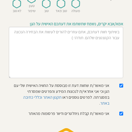
חוסגן
טעון
מעולה
טוב מאד
טוב
שיפור
לא טוב
דיניות
אמא/אבא יקרים, נשמח שתשתפו את דעתכם האישית על הגן:
רטיות
קנון
אתר
אני מאשר/ת שחוות דעת זו מבוססת על החוויה האישית שלי עם
הגן וכי אני אחראי/ת לנכונות המידע והפרטים שמסרתי
במסגרתה. לפרטים נוספים ראו
תקנון האתר וכללי כתיבה
באתר
.
אני מאשר/ת קבלת ניוזלטרים ודיוור פרסומות מהאתר