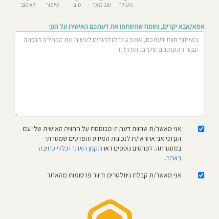
מעולה
טוב מאד
טוב
שיפור
לא טוב
חוסגן
אמא/אבא יקרים, נשמח שתשתפו את דעתכם האישית על הגן:
דיניות
רטיות
קנון
אתר
אני מאשר/ת שחוות דעת זו מבוססת על החוויה האישית שלי עם
הגן וכי אני אחראי/ת לנכונות המידע והפרטים שמסרתי
במסגרתה. לפרטים נוספים ראו
תקנון האתר וכללי כתיבה
באתר
.
אני מאשר/ת קבלת ניוזלטרים ודיוור פרסומות מהאתר