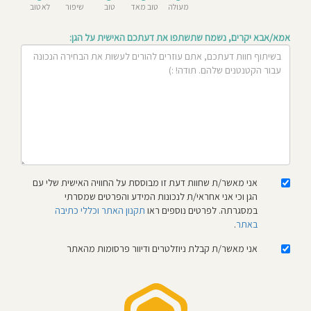
מעולה
טוב מאד
טוב
שיפור
לא טוב
חוסגן
אמא/אבא יקרים, נשמח שתשתפו את דעתכם האישית על הגן:
דיניות
רטיות
קנון
אתר
אני מאשר/ת שחוות דעת זו מבוססת על החוויה האישית שלי עם
הגן וכי אני אחראי/ת לנכונות המידע והפרטים שמסרתי
במסגרתה. לפרטים נוספים ראו
תקנון האתר וכללי כתיבה
באתר
.
אני מאשר/ת קבלת ניוזלטרים ודיוור פרסומות מהאתר