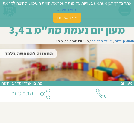
אתר בדרך לגן משתמש בעוגיות על מנת לשפר את חוויית השימוש. לחיצה לקריאת
תנאי השימוש
אני מאשר/ת
פשו
מעון יום נעמת מת"מ ב 3,4
ן
חיפוש גן ילדים
/
גני ילדים בחיפה
/ מעון יום נעמת מת"מ ב 3,4
לדים
צת
לינו
מעון יום
מת"ם, אנדרי סחרוב, חיפה
תבו
שתף גן זה
וות
עת
וסיפו