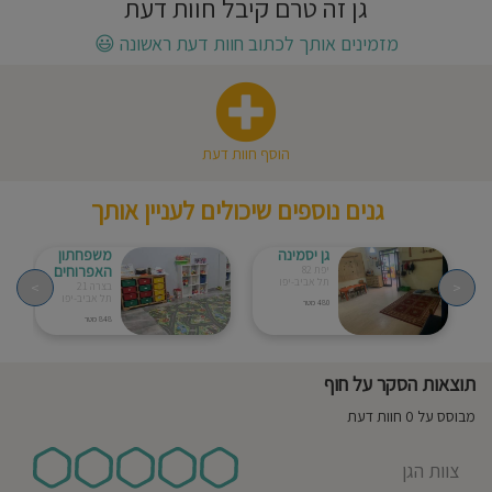
גן זה טרם קיבל חוות דעת
חוסגן
מזמינים אותך לכתוב חוות דעת ראשונה
😃
דיניות
רטיות
הוסף חוות דעת
קנון
גנים נוספים שיכולים לעניין אותך
אתר
גן יסמינה
משפחתון
האפרוחים
יפת 82
תל אביב-יפו
>
<
בצרה 21
תל אביב-יפו
480 מטר
848 מטר
תוצאות הסקר על חוף
מבוסס על 0 חוות דעת
צוות הגן