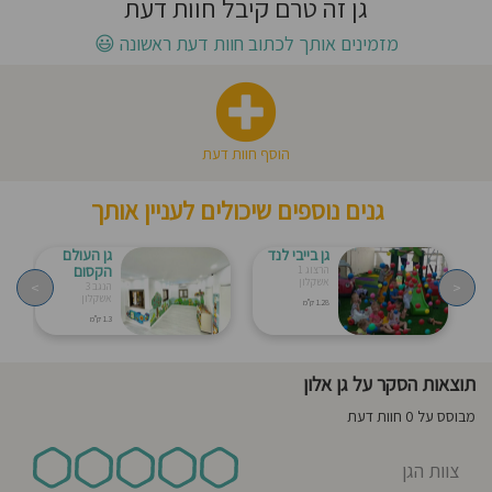
גן זה טרם קיבל חוות דעת
חוסגן
מזמינים אותך לכתוב חוות דעת ראשונה
😃
דיניות
רטיות
הוסף חוות דעת
קנון
גנים נוספים שיכולים לעניין אותך
אתר
גן בייבי לנד
גן העולם
הקסום
הרצוג 1
אשקלון
>
<
הנגב 3
אשקלון
1.28 ק"מ
1.3 ק"מ
תוצאות הסקר על גן אלון
מבוסס על 0 חוות דעת
צוות הגן