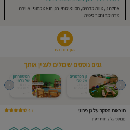
אחלה גן, צוות מדהים, חם ואיכותי. הגן הוא צמחוני! אווירה
מדהימה וחצר כיפית
הוסף חוות דעת
גנים נוספים שיכולים לעניין אותך
גן הפרפרים
המשפחתון
של טלי
של בלתי
>
<
דב הוז 19
גורדון 31
תל אביב יפו
תל אביב יפו
79 מטר
117 מטר
תוצאות הסקר על גן פרוגי
4.7
מבוסס על 2 חוות דעת