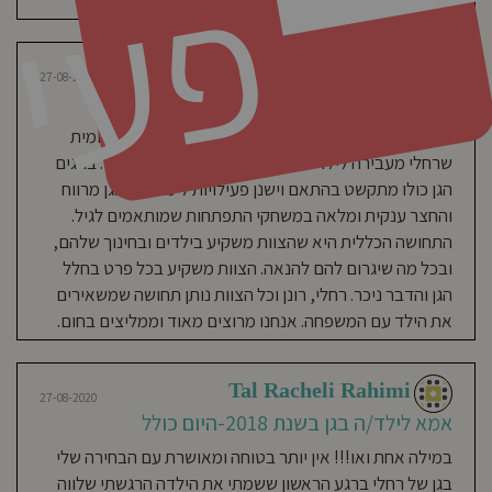
פ
להםרד . ממליצה בחום 💖
באמת מאושרת.
Adva Blumenfeld-Keinan
27-08-2020
Gilly Berg
אמא לילד/ה בגן בשנת 2020
28-05-2019
אמא לילד/ה בגן בשנת 2018-
הגענו לגן ואחרי כמה ימים הבנו שזכינו. הפעילות היומיומית
2020
שרחלי מעבירה לילדים מושקעת עד לפרטים הקטנים. בחגים
גן מקסים עם צוות מהמם, הבן שלי כל
הגן כולו מתקשט בהתאם וישנן פעילויות לימודיות. הגן מרווח
בוקר שמח להגיע לגן וכשאני מגיעה
והחצר ענקית ומלאה במשחקי התפתחות שמותאמים לגיל.
לאסוף אותו ממשיך לשחק ולא רוצה
התחושה הכללית היא שהצוות משקיע בילדים ובחינוך שלהם,
ללכת הביתה. אוכל טרי ומזין כל יום,
ובכל מה שיגרום להם להנאה. הצוות משקיע בכל פרט בחלל
שקיפות מלאה מול הצוות, פעמיים
הגן והדבר ניכר. רחלי, רונן וכל הצוות נותן תחושה שמשאירים
בשבוע יש חוגים ובימים נעימים מטיילים
את הילד עם המשפחה. אנחנו מרוצים מאוד וממליצים בחום.
במושב, מרגישה שממש משקיעים
בילדים שם.
Tal Racheli Rahimi
27-08-2020
אמא לילד/ה בגן בשנת 2018-היום כולל
09-03-2019
במילה אחת ואו!!! אין יותר בטוחה ומאושרת עם הבחירה שלי
Irena Barkal Zelinger
בגן של רחלי ברגע הראשון ששמתי את הילדה הרגשתי שלווה