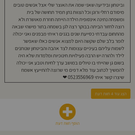
אמא לילד/ה בגן בשנת 2018-היום
וביטחון ובידיעה שאני שמה את האוצר שלי אצל אנשים טובים
מיסודם רחלי ורונן וכל הצוות נתן תמיד תחושה של בית
גן פשוט מקסים! הילד כל בוקר נהנה
ומשפחה נתינה אינסופית הילדה הייתה חוזרת מאושרת ולא
להיכנס לגן ובערב ממשיך לשחק גם אחרי
רוצה לחזור הביתה בבוקר רצה לגן בשמחה בתור מישהי שבאה
שרואה אותנו מגיעים... הצוות חם, קשוב
מהתחום עבדתי כסייעת שנים בגנים ראיתי מבפנים ואני יכולה
ועוטף. רואים שאכפת לו באמת מהילדים
לומר בלב שלם שקשה היום למצוא אנשים כאלו שאפשר
וזה נראה בכל דבר שהם עושים! הסביבה
לשמות עליהם בעיניים עצומות לצד אהבה והביטחון שנותנים
נקייה, מותאמת לגיל הרך, מספר אזורי
לילד ולהורה יש הרבה פעילויות חינוכיות ומלמדות שלא היה
למידה לכל הגילאים ובעיקר הכל מרגיש
בשום גן שהייתי בו טיולים במושב ערך לחיות וטבע אני יכולה
מטופח ונעים. ממליצה לבוא להתרשם
להמשיך לכתוב עוד מלא דפים מי שרוצה להתייעץ אשמח
מהגן, כי אין כמו מבט עיניים והיכרות עם
שיצרו קשר איתי 0523556969 ❤
הצוות המנצח של הגן! לא תתחרטו...
מוזמנים להתייעץ בפרטי (גם אני הייתי
במצבם לפני כמעט שנה...)
הצג עוד 4 חוות דעת
Tal Shalom
03-12-2018
אמא לילד/ה בגן בשנת 2018-היום
הוסף חוות דעת
צוות מדהים שתמיד דואג שהילד יהיה