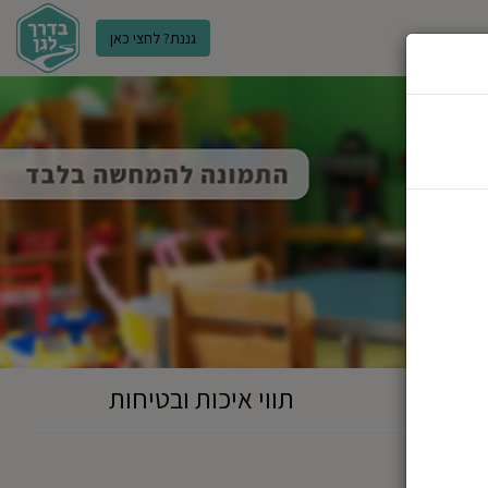
גננת? לחצי כאן
ר
תווי איכות ובטיחות