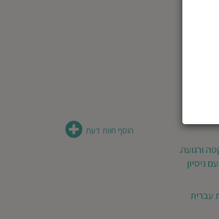
הוסף חוות דעת
ה ורגועה.
של 30 שנים ועם ניסיון
ת עברית