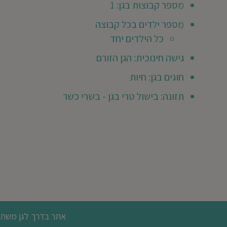
מספר קבוצות בגן: 1
יכטר
מא
מספר ילדים בכל קבוצה
ילד/ה
כל הילדים יחד
גן
גישה חינוכית: הגן הזורם
שנת
חוגים בגן: חיות
201
ר
תזונה: בישול טרי בגן - בשרי כשר
בן
לנו
כנס
אמצע
נה,
הסתגלות
ייתה
הירה
לה.
וא
מח
הגיע
אתר בדרך לגן משתמש
תקנון האתר
מדיניות פרטיות
מגזין
מחוסגן
אישור
ל