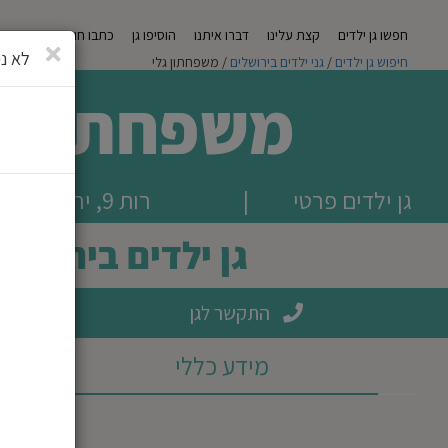
חפשו גן ילדים
קצת עלינו
דברו איתנו
הוסיפו גן
כתבו חוות דעת
מגזי
סגירה
לא ני
חיפוש גן ילדים
/
גני ילדים בירושלים
/ משפחתון גלי
משפחתון ג
גן ילדים פרטי
|
רות 9, ירושלים
גן ילדים בירושלי
התקשר לגן
מידע כללי