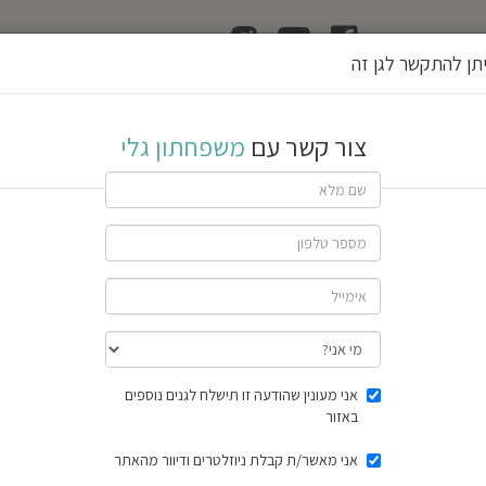
ן
הוצאת רשיון גן
תן להתקשר לגן זה
לי
צור קשר עם
משפחתון גלי
ג
ן
א
ע
י
ל
ם
שתף גן
4 חוות דעת
תוצאות הסק
אני מעונין שהודעה זו תישלח לגנים נוספים
באזור
אני מאשר/ת קבלת ניוזלטרים ודיוור מהאתר