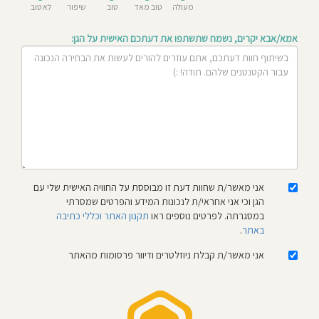
מעולה
טוב מאד
טוב
שיפור
לא טוב
חוסגן
אמא/אבא יקרים, נשמח שתשתפו את דעתכם האישית על הגן:
דיניות
רטיות
קנון
אתר
אני מאשר/ת שחוות דעת זו מבוססת על החוויה האישית שלי עם
הגן וכי אני אחראי/ת לנכונות המידע והפרטים שמסרתי
במסגרתה. לפרטים נוספים ראו
תקנון האתר וכללי כתיבה
באתר
.
אני מאשר/ת קבלת ניוזלטרים ודיוור פרסומות מהאתר