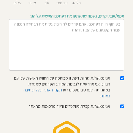
מעולה
טוב מאד
טוב
שיפור
לא טוב
חוסגן
אמא/אבא יקרים, נשמח שתשתפו את דעתכם האישית על הגן:
דיניות
רטיות
קנון
אתר
אני מאשר/ת שחוות דעת זו מבוססת על החוויה האישית שלי עם
הגן וכי אני אחראי/ת לנכונות המידע והפרטים שמסרתי
במסגרתה. לפרטים נוספים ראו
תקנון האתר וכללי כתיבה
באתר
.
אני מאשר/ת קבלת ניוזלטרים ודיוור פרסומות מהאתר