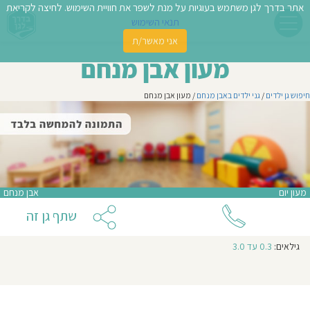
אתר בדרך לגן משתמש בעוגיות על מנת לשפר את חוויית השימוש. לחיצה לקריאת
תנאי השימוש
אני מאשר/ת
פשו
מעון אבן מנחם
ן
חיפוש גן ילדים
/
גני ילדים באבן מנחם
/ מעון אבן מנחם
לדים
צת
לינו
מעון יום
אבן מנחם
תבו
שתף גן זה
וות
גילאים:
0.3 עד 3.0
עת
וסיפו