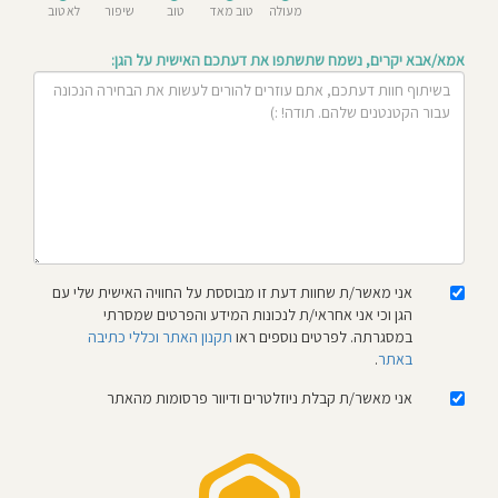
מעולה
טוב מאד
טוב
שיפור
לא טוב
חוסגן
אמא/אבא יקרים, נשמח שתשתפו את דעתכם האישית על הגן:
דיניות
רטיות
קנון
אתר
אני מאשר/ת שחוות דעת זו מבוססת על החוויה האישית שלי עם
הגן וכי אני אחראי/ת לנכונות המידע והפרטים שמסרתי
במסגרתה. לפרטים נוספים ראו
תקנון האתר וכללי כתיבה
באתר
.
אני מאשר/ת קבלת ניוזלטרים ודיוור פרסומות מהאתר