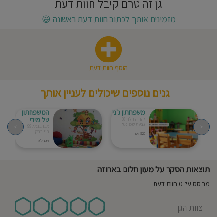
גן זה טרם קיבל חוות דעת
חוסגן
מזמינים אותך לכתוב חוות דעת ראשונה
😃
דיניות
רטיות
הוסף חוות דעת
קנון
גנים נוספים שיכולים לעניין אותך
אתר
משפחתון ג'ני
המשפחתון
של מירי
יהודה הלוי 38
גבעת שמואל
>
<
אברבנאל 99
בני ברק
920 מטר
1.34 ק"מ
תוצאות הסקר על מעון חלום באחוזה
מבוסס על 0 חוות דעת
צוות הגן