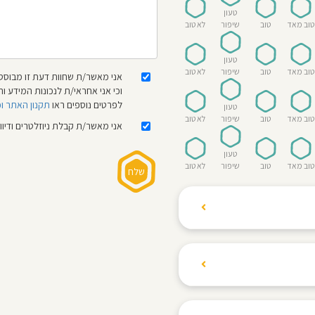
טעון
טוב מאד
טוב
שיפור
לא טוב
טעון
טוב מאד
טוב
שיפור
לא טוב
אני מאשר/ת שחוות דעת זו מבוססת
וכי אני אחראי/ת לנכונות המידע
לפרטים נוספים ראו
תקנון האתר ו
טעון
טוב מאד
טוב
שיפור
לא טוב
אני מאשר/ת קבלת ניוזלטרים ודיו
טעון
טוב מאד
טוב
שיפור
לא טוב
ת הגולשים לשתף רשמים
ם האישי ביחס לגני
והוגנת, ללא התלהמות,
קיצונית.
 הילדים! נעים להכיר,
 דברים העלולים לפגוע
מקום אחד את כל מה