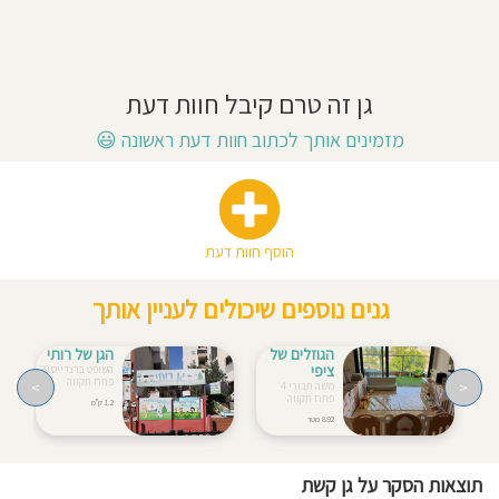
חוסגן
דיניות
גן זה טרם קיבל חוות דעת
רטיות
מזמינים אותך לכתוב חוות דעת ראשונה
😃
קנון
אתר
הוסף חוות דעת
גנים נוספים שיכולים לעניין אותך
הגוזלים של
הגן של רותי
ציפי
השופט ברנדייס 39
פתח תקווה
>
<
משה תבורי 4
פתח תקווה
1.2 ק"מ
892 מטר
תוצאות הסקר על גן קשת