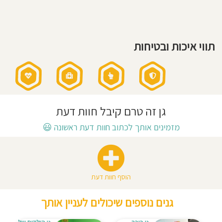
אני
חוסגן
מאמין:
״משפחתון
החברים
של
דיניות
אילנה״
ממוקם
תווי איכות ובטיחות
בלב
רטיות
רמת
גן
ופורח
מזה
19
קנון
שנים
במסירות
רבה
שמלווה
אתר
בחום
ואהבה
תמידית.אנו
גן זה טרם קיבל חוות דעת
מאמינים
שלגוזלים
הקטנים
מזמינים אותך לכתוב חוות דעת ראשונה
😃
שלנו
מגיע
את
הטוב
ביותר!
זה
מתחיל
בנתינת
מעטפת
אחראית
,חמה
הוסף חוות דעת
ודואגת.לשים
לב
לכל
פרט
גנים נוספים שיכולים לעניין אותך
קטן
-
למבט,לחיוך
,
לצחוק