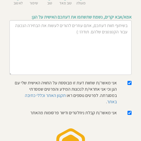
מעולה
טוב מאד
טוב
שיפור
לא טוב
חוסגן
אמא/אבא יקרים, נשמח שתשתפו את דעתכם האישית על הגן:
דיניות
רטיות
קנון
אתר
אני מאשר/ת שחוות דעת זו מבוססת על החוויה האישית שלי עם
הגן וכי אני אחראי/ת לנכונות המידע והפרטים שמסרתי
במסגרתה. לפרטים נוספים ראו
תקנון האתר וכללי כתיבה
באתר
.
אני מאשר/ת קבלת ניוזלטרים ודיוור פרסומות מהאתר