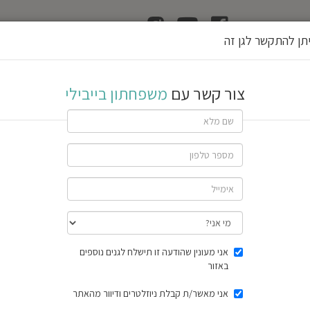
ן
הוצאת רשיון גן
תן להתקשר לגן זה
ילי
צור קשר עם
משפחתון בייבילי
|
יחס אנשי צוות:ילדים - 4
ג
ן
א
ע
י
ל
שתף גן
9 חוות דעת
תוצאות הסק
אני מעונין שהודעה זו תישלח לגנים נוספים
באזור
אני מאשר/ת קבלת ניוזלטרים ודיוור מהאתר