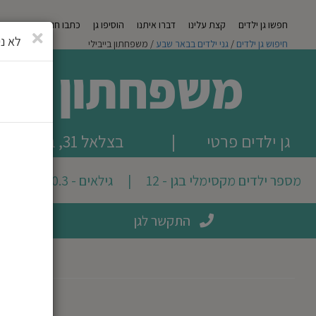
חפשו גן ילדים
קצת עלינו
דברו איתנו
הוסיפו גן
כתבו חוות דעת
מגזי
סגירה
לא ני
חיפוש גן ילדים
/
גני ילדים בבאר שבע
/ משפחתון בייבילי
משפחתון בייב
גן ילדים פרטי
|
בצלאל 31, באר שבע
מספר ילדים מקסימלי בגן - 12
|
גילאים - 0.3 עד 3.0
התקשר לגן