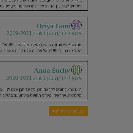
אמא לילד/ה בגן בשנת 9-2020
תזונה
ושמחים לבוא לגן. הגן גם שייך לפרויקט מחוסגן, שזה מ
לבייבילי הגעתי אחרי חודשי
ניקיון
אצל בתאל, יחד עם החמה שעו
הגן
Oriya Gani
להגיע לגן ולפעמים בסוף היו
אמא לילד/ה בגן בשנת 2019-2021
ושמחה, פעילויות ההעשרה בגן
מבנה
הגן
שנה שנייה שאנחנו בגן של בתאל המדהימה !!!!!!! הילד
והחצר
ממליצה בחום !!!!!!! בתאל אהובה שלנו תודה שאת דואגת 
ofit Harush
אמא לילד/ה בגן בשנת 9-2020
צוות
Anna Suchy
הגן
חיפשתי משפחתון לבני, ובהמ
אמא לילד/ה בגן בשנת 2020-2021
האנרגיה במקום הייתה נעימה,
מעשירים, והמון אהבה וחום ל
היינו נורא לחוצים לקראת הכניסה של הבן שלנו לגן, 
בניהולה של בתאל דמרי. דאג
מקסימה, אחראית ומשרה תחושת ביטחון. גם בתקופות ש
הצג עוד 6 חוות דעת
ואלי דדון
אמא לילד/ה בגן בשנת 2019_0
הגענו לגן בייבילי מגן שלא 