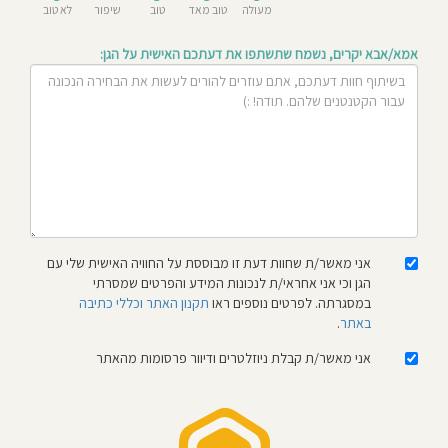
מעולה
טוב מאד
טוב
שיפור
לא טוב
חוסגן
אמא/אבא יקרים, נשמח שתשתפו את דעתכם האישית על הגן:
דיניות
רטיות
קנון
אתר
אני מאשר/ת שחוות דעת זו מבוססת על החוויה האישית שלי עם
הגן וכי אני אחראי/ת לנכונות המידע והפרטים שמסרתי
במסגרתה. לפרטים נוספים ראו
תקנון האתר וכללי כתיבה
באתר
.
אני מאשר/ת קבלת ניוזלטרים ודיוור פרסומות מהאתר