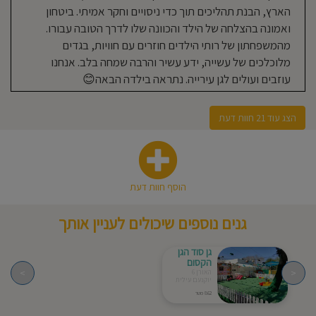
אמיתית כשהילדים הם הדבר החשוב
הארץ, הבנת תהליכים תוך כדי ניסויים וחקר אמיתי. ביטחון
ביותר. המשפחתון מפתח את הילדים
ואמונה בהצלחה של הילד והכוונה שלו לדרך הטובה עבורו.
בתחומים רבים, מטפל בבעיות
מהמשפחתון של רותי הילדים חוזרים עם חוויות, בגדים
שמתעוררות בהתפתחות הילד ודורשות
מלוכלכים של עשייה, ידע עשיר והרבה שמחה בלב. אנחנו
צומת לב שונה משאר הילדים. מעל כל
עוזבים ועולים לגן עירייה. נתראה בילדה הבאה😊
זה, המשפחתון הוא מקום קשוב. לא רק
לצרכי הילדים אלא גם להורים. ממליץ
הצג עוד 21 חוות דעת
מאוד! והכי חשוב שתשריינו מקום
מספיק זמן מראש
הוסף חוות דעת
ליאורה פרץ
06-08-2024
אמא לילד/ה בגן בשנת 2023-
גנים נוספים שיכולים לעניין אותך
2024
צוות מקצועי וחם, הגן מסודר ומנוהל
גן סוד הגן
הקסום
טוב מאד, הילדים יוצאים לטיולים
>
<
האורן 6
יוקנעם עילית
כשמתאפשר ואני מרגישה שהבת שלי
862 מטר
בידיים טובות. ממליצה באהבה 💞