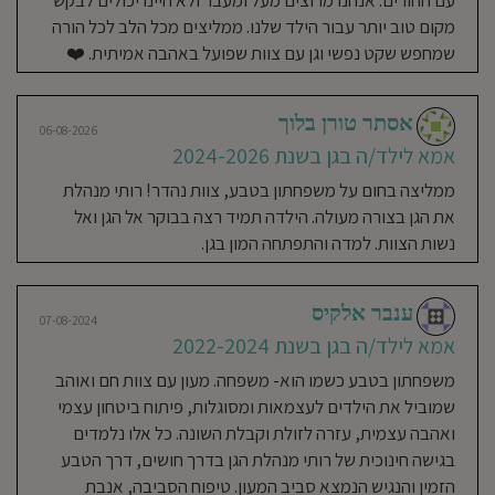
עם ההורים. אנחנו מרוצים מעל ומעבר ולא היינו יכולים לבקש
אמא לילד/ה בגן בשנת 2023-
מקום טוב יותר עבור הילד שלנו. ממליצים מכל הלב לכל הורה
2024
שמחפש שקט נפשי וגן עם צוות שפועל באהבה אמיתית. ❤️
גן מדהים. רותי גננת בחסד עליון, עושה
הכל למען ובשביל הילדים. גננת
אסתר טורן בלוך
מקצועית, מחנכת, תוססת, יודעת
06-08-2026
אמא לילד/ה בגן בשנת 2024-2026
להצביע על קשיים וחוזקות. הילדים
יוצאים לטיולים, אין ״פחד״ מלכלוך,
ממליצה בחום על משפחתון בטבע, צוות נהדר! רותי מנהלת
רואים שהגן כל היום בעשייה. מעבר
את הגן בצורה מעולה. הילדה תמיד רצה בבוקר אל הגן ואל
לביטחון שיש לי כאמא להפקיד את הבן
נשות הצוות. למדה והתפתחה המון בגן.
שלי בידיים שלה ושל המטפלות, ארי
מחכה בציפייה לרותי כל בוקר מחדש.
ענבר אלקיס
07-08-2024
אמא לילד/ה בגן בשנת 2022-2024
יוחאי ברקו
06-08-2024
משפחתון בטבע כשמו הוא- משפחה. מעון עם צוות חם ואוהב
אבא לילד/ה בגן בשנת 2022-
שמוביל את הילדים לעצמאות ומסוגלות, פיתוח ביטחון עצמי
2024
ואהבה עצמית, עזרה לזולת וקבלת השונה. כל אלו נלמדים
הילדה השלישית שלנו שגדלה
בגישה חינוכית של רותי מנהלת הגן בדרך חושים, דרך הטבע
במשפחתון בטבע. המקום הוא משפחה
הזמין והנגיש הנמצא סביב המעון. טיפוח הסביבה, אנבת