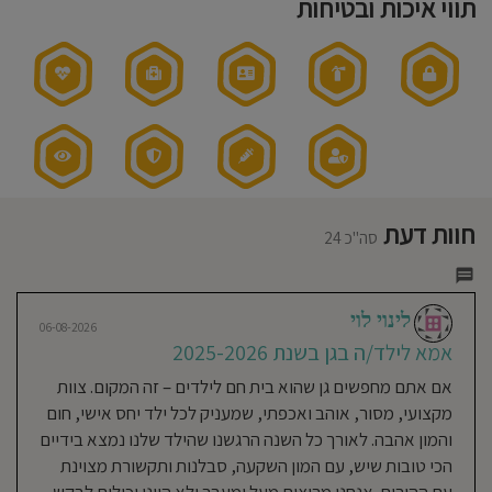
17:00
תווי איכות ובטיחות
חוסגן
שעות
פעילות
בשישי:
7:30-
12:30
דיניות
רטיות
קנון
אתר
רותם סגל
חוות דעת
06-08-2024
סה"כ 24
אמא לילד/ה בגן בשנת 2023-
2024
לינוי לוי
ההחלטה הכי טובה שיכולנו לעשות
06-08-2026
לעצמנו, הצוות אכפתי, סבלני ואוהב גם
אמא לילד/ה בגן בשנת 2025-2026
עבור הילדים וגם עבור ההורים, חשוב
אם אתם מחפשים גן שהוא בית חם לילדים – זה המקום. צוות
מאוד במיוחד בילד ראשון.
מקצועי, מסור, אוהב ואכפתי, שמעניק לכל ילד יחס אישי, חום
והמון אהבה. לאורך כל השנה הרגשנו שהילד שלנו נמצא בידיים
הכי טובות שיש, עם המון השקעה, סבלנות ותקשורת מצוינת
קורל דן
06-08-2024