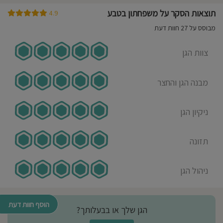
תוצאות הסקר על משפחתון בטבע
4.9
נוריה דוד
06-08-2024
מבוסס על 27 חוות דעת
אמא לילד/ה בגן בשנת 2023-
2024
צוות הגן
הילדה שלי נכנסה למשפחתון בטבע,
נכנסו עם המון חששות בתור הורים
מבנה הגן והחצר
ולאחר שעברנו חוויה לא טובה בגן אחר
וזה פשוט הדבר הכי טוב שיכולנו לעשות
ניקיון הגן
עבורינו ובעיקר עבורה! הילדה על בסיס
יומיומי חזרה מלאה בשמחת חיים
ובהמון תוכן חדש שקיבלה כל יום. בכל
תזונה
יום ראינו התפתחות אישית, לימודית
ורגשית אצלה. מיותר לציין שבכל בוקר
ניהול הגן
התקבלה בחיבוק חם ובהמון חום
ואהבה. בשנה הבאה ארשום גם את הבן
שלי ואין ספק שזה הדבר הכי טוב
הוסף חוות דעת
הגן שלך או בבעלותך?
שהורה יכול לעשות עבור הילד שלו!!!