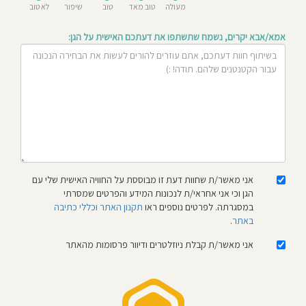
מעולה
טוב מאד
טוב
שיפור
לא טוב
חוסגן
אמא/אבא יקרים, נשמח שתשתפו את דעתכם האישית על הגן:
דיניות
רטיות
קנון
אתר
אני מאשר/ת שחוות דעת זו מבוססת על החוויה האישית שלי עם
הגן וכי אני אחראי/ת לנכונות המידע והפרטים שמסרתי
במסגרתה. לפרטים נוספים ראו
תקנון האתר וכללי כתיבה
באתר
.
אני מאשר/ת קבלת ניוזלטרים ודיוור פרסומות מהאתר