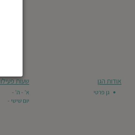
מבוסס
אודות הגן
שעות פעילות
גן
על
0
זה
גן פרטי
א' - ה' -
חוות
טרם
יום שישי -
דעת
קיבל
חוות
דעת
מזמינים