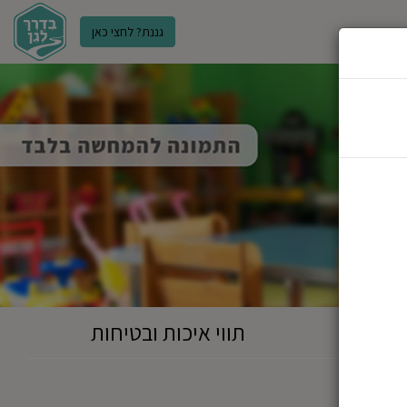
גננת? לחצי כאן
ר
תווי איכות ובטיחות