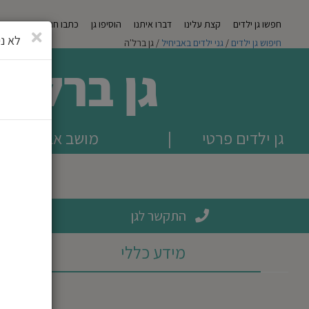
חפשו גן ילדים
קצת עלינו
דברו איתנו
הוסיפו גן
כתבו חוות דעת
מגזי
סגירה
לא ני
חיפוש גן ילדים
/
גני ילדים באביחיל
/ גן ברל'ה
גן ברל'ה
גן ילדים פרטי
|
מושב אביחיל
התקשר לגן
מידע כללי