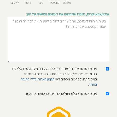
מעולה
טוב מאד
טוב
שיפור
לא טוב
חוסגן
אמא/אבא יקרים, נשמח שתשתפו את דעתכם האישית על הגן:
דיניות
רטיות
קנון
אתר
אני מאשר/ת שחוות דעת זו מבוססת על החוויה האישית שלי עם
הגן וכי אני אחראי/ת לנכונות המידע והפרטים שמסרתי
במסגרתה. לפרטים נוספים ראו
תקנון האתר וכללי כתיבה
באתר
.
אני מאשר/ת קבלת ניוזלטרים ודיוור פרסומות מהאתר