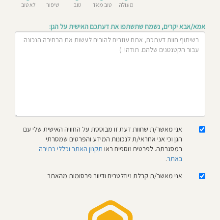
מעולה
טוב מאד
טוב
שיפור
לא טוב
חוסגן
אמא/אבא יקרים, נשמח שתשתפו את דעתכם האישית על הגן:
דיניות
רטיות
קנון
אתר
אני מאשר/ת שחוות דעת זו מבוססת על החוויה האישית שלי עם
הגן וכי אני אחראי/ת לנכונות המידע והפרטים שמסרתי
במסגרתה. לפרטים נוספים ראו
תקנון האתר וכללי כתיבה
באתר
.
אני מאשר/ת קבלת ניוזלטרים ודיוור פרסומות מהאתר