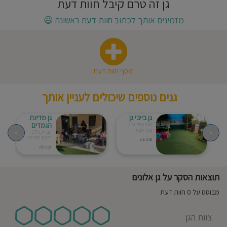
גן זה טרם קיבל חוות דעת
חוסגן
מזמינים אותך לכתוב חוות דעת ראשונה
😃
דיניות
רטיות
הוסף חוות דעת
קנון
גנים נוספים שיכולים לעניין אותך
אתר
גן בייבי גן
גן מדינת
הגמדים
אנצו סירני 2
כפר סבא
>
<
הבריכה 17
רמות השבים
2.06 ק"מ
2.27 ק"מ
תוצאות הסקר על גן אלונים
מבוסס על 0 חוות דעת
צוות הגן