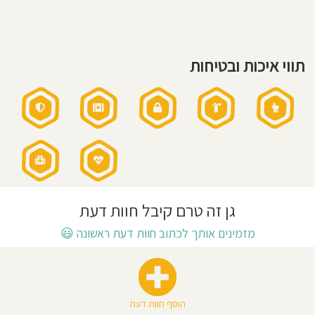
נוסופים
חוסגן
תזונה:
בישול
טרי
בגן
תוך
דיניות
כדאי
הקפדה
תווי איכות ובטיחות
על
רטיות
אוכל
בריא
שעות
פעילות
קנון
הגן:
07:15-
16:45
אתר
שעות
פעילות
בשישי:
07:30-
12:30
אני
מאמין:
גן זה טרם קיבל חוות דעת
גישה
חינוכית:
ברוח
מזמינים אותך לכתוב חוות דעת ראשונה
😃
מונטסורי
הוסף חוות דעת