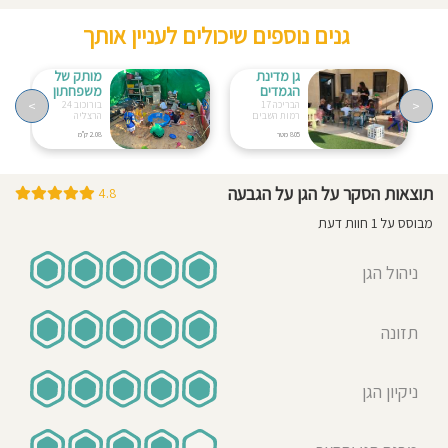
גנים נוספים שיכולים לעניין אותך
גן מדינת
מותק של
הגמדים
משפחתון
>
<
הבריכה 17
בורוכוב 24
רמות השבים
הרצליה
805 מטר
2.08 ק"מ
תוצאות הסקר על הגן על הגבעה
4.8
מבוסס על 1 חוות דעת
ניהול הגן
תזונה
ניקיון הגן