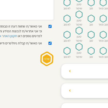
טעון
טוב מאד
טוב
שיפור
לא טוב
טעון
טוב מאד
טוב
שיפור
לא טוב
אני מאשר/ת שחוות דעת זו מבוססת
וכי אני אחראי/ת לנכונות המידע
לפרטים נוספים ראו
תקנון האתר ו
טעון
טוב מאד
טוב
שיפור
לא טוב
אני מאשר/ת קבלת ניוזלטרים ודיו
טעון
טוב מאד
טוב
שיפור
לא טוב
ת הגולשים לשתף רשמים
ם האישי ביחס לגני
והוגנת, ללא התלהמות,
קיצונית.
 הילדים! נעים להכיר,
 דברים העלולים לפגוע
מקום אחד את כל מה