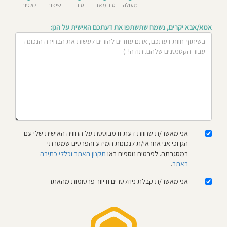
מעולה
טוב מאד
טוב
שיפור
לא טוב
חוסגן
אמא/אבא יקרים, נשמח שתשתפו את דעתכם האישית על הגן:
דיניות
רטיות
קנון
אתר
אני מאשר/ת שחוות דעת זו מבוססת על החוויה האישית שלי עם
הגן וכי אני אחראי/ת לנכונות המידע והפרטים שמסרתי
במסגרתה. לפרטים נוספים ראו
תקנון האתר וכללי כתיבה
באתר
.
אני מאשר/ת קבלת ניוזלטרים ודיוור פרסומות מהאתר