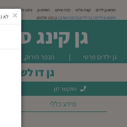
חפשו גן ילדים
קצת עלינו
דברו איתנו
הוסיפו גן
כתבו חוות דעת
מגזי
סגירה
לא ני
חיפוש גן ילדים
/
גני ילדים ברמת השרון
/ גן קינג סולומון
גן קינג סולו
גן ילדים פרטי
|
הכפר הירוק, רמת השר
גן דו לשוני
התקשר לגן
מידע כללי