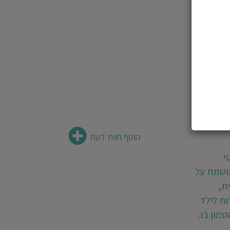
הוסף חוות דעת
י.
מושתת על
ת,
ות לילד
מון בו.