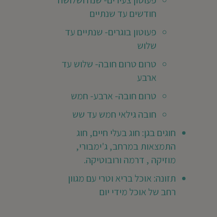
פעוטון צעירים- שנה ושלושה
Ni
חודשים עד שנתיים
Shaps
פעוטון בוגרים- שנתיים עד
Itzhak
שלוש
בא
טרום טרום חובה- שלוש עד
ילד/ה
ארבע
גן
ר
שנת
טרום חובה- ארבע- חמש
2016
חובה גילאי חמש עד שש
201
חוגים בגן: חוג בעלי חיים, חוג
צאנו
התמצאות במרחב, ג'ימבורי,
ת
מוזיקה , דרמה ורובוטיקה.
ן
טעות,
תזונה: אוכל בריא וטרי עם מגוון
יפשנו
ית
רחב של אוכל מידי יום
פר
ודי
רטי