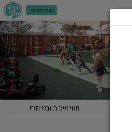
גננת? לחצי כאן
ר
תווי איכות ובטיחות