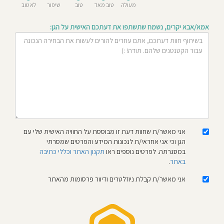
מעולה
טוב מאד
טוב
שיפור
לא טוב
חוסגן
אמא/אבא יקרים, נשמח שתשתפו את דעתכם האישית על הגן:
דיניות
רטיות
קנון
אתר
אני מאשר/ת שחוות דעת זו מבוססת על החוויה האישית שלי עם
הגן וכי אני אחראי/ת לנכונות המידע והפרטים שמסרתי
במסגרתה. לפרטים נוספים ראו
תקנון האתר וכללי כתיבה
באתר
.
אני מאשר/ת קבלת ניוזלטרים ודיוור פרסומות מהאתר