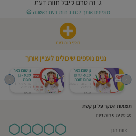
גן זה טרם קיבל חוות דעת
חוסגן
מזמינים אותך לכתוב חוות דעת ראשונה
😃
דיניות
רטיות
הוסף חוות דעת
קנון
גנים נוספים שיכולים לעניין אותך
אתר
גן שובו באר
גן שובו באר
שבע- טרום
שבע - גן
<
טרום חובה
חובה
>
רחוב צביה מלכה 28
מרדכי מקלף 8
באר שבע
באר שבע
1.04 ק"מ
1.28 ק"מ
תוצאות הסקר על גן קשת
מבוסס על 0 חוות דעת
צוות הגן