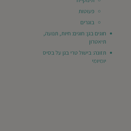
תינוקייה
Vagma
פעוטות
בא
ילד/ה
בוגרים
גן
חוגים בגן: חוגים: חיות, תנועה,
שנת
תיאטרון
2019
ר
תזונה: בישול טרי בגן על בסיס
202
יומיומי
ן
ל
רבי
קום
סום
ושלם!!!!
וכל
רי
די
ם,
ות
המם