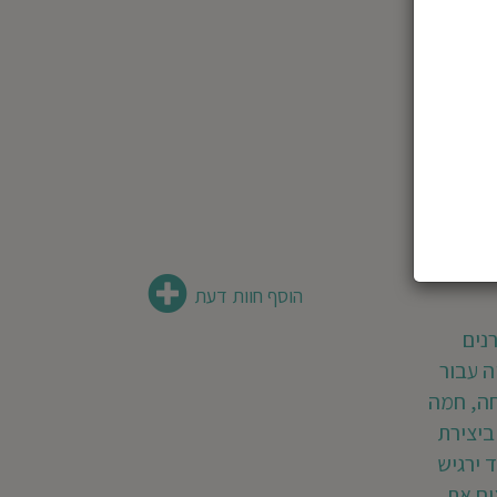
הוסף חוות דעת
נים
ה עבור
חה, חמה
ביצירת
 ירגיש
ים את