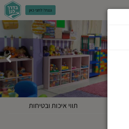
גננת? לחצי כאן
ר
תווי איכות ובטיחות