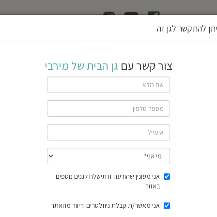
ן
הוצאת רשיון גן
תן להתקשר לגן זה
ירבי
צור קשר עם
גן הבית של מירבי
ם
ג
ן
א
ע
י
ל
שתף גן
18 חוות דעת
תוצאות הסק
אני מעונין שהודעה זו תישלח לגנים נוספים
באזור
אני מאשר/ת קבלת ניוזלטרים ודיוור מהאתר